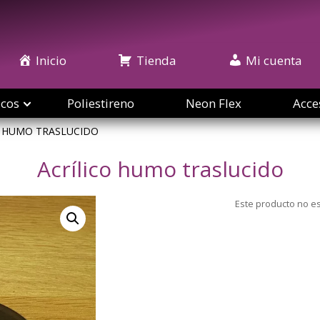
Inicio
Tienda
Mi cuenta
icos
Poliestireno
Neon Flex
Acce
O HUMO TRASLUCIDO
Acrílico humo traslucido
Este producto no e